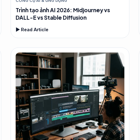
CÔNG CỤ AI & ỨNG DỤNG
Trình tạo ảnh AI 2026: Midjourney vs
DALL-E vs Stable Diffusion
▶ Read Article