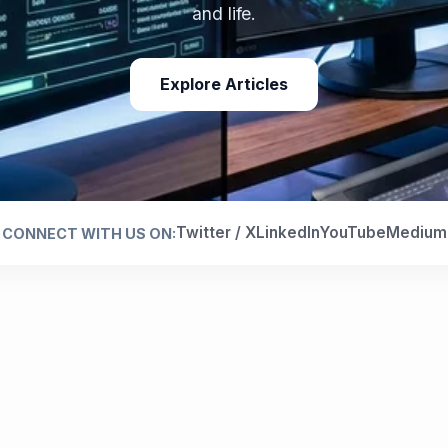
and life.
Explore Articles
Twitter / X
LinkedIn
YouTube
Medium
CONNECT WITH US ON: