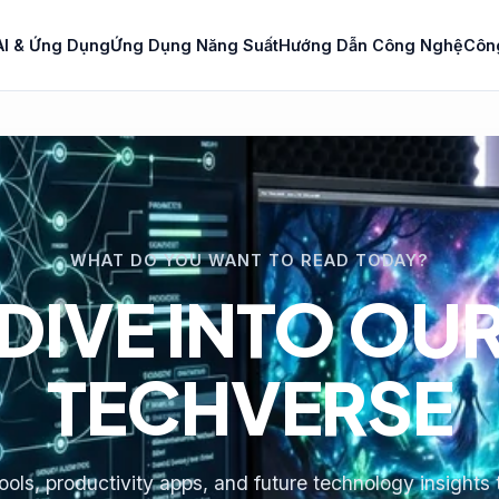
AI & Ứng Dụng
Ứng Dụng Năng Suất
Hướng Dẫn Công Nghệ
Côn
WHAT DO YOU WANT TO READ TODAY?
DIVE INTO OU
TECHVERSE
tools, productivity apps, and future technology insights 