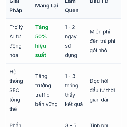
Giải
Làm
Đầu Tư
Mang Lại
Pháp
Quen
Trợ lý
Tăng
1 - 2
Miễn phí
AI tự
50%
ngày
đến trả phí
động
hiệu
sử
gói nhỏ
hóa
suất
dụng
Hệ
Tăng
1 - 3
thống
Đọc hỏi
trưởng
tháng
SEO
đầu tư thời
traffic
thấy
tổng
gian dài
bền vững
kết quả
thể
Phần
3 - 5
Tính phí