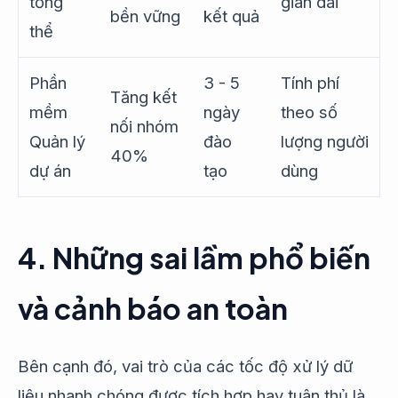
tổng
gian dài
bền vững
kết quả
thể
Phần
3 - 5
Tính phí
Tăng kết
mềm
ngày
theo số
nối nhóm
Quản lý
đào
lượng người
40%
dự án
tạo
dùng
4. Những sai lầm phổ biến
và cảnh báo an toàn
Bên cạnh đó, vai trò của các tốc độ xử lý dữ
liệu nhanh chóng được tích hợp hay tuân thủ là