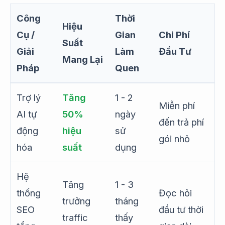
Công
Thời
Hiệu
Cụ /
Gian
Chi Phí
Suất
Giải
Làm
Đầu Tư
Mang Lại
Pháp
Quen
Trợ lý
Tăng
1 - 2
Miễn phí
AI tự
50%
ngày
đến trả phí
động
hiệu
sử
gói nhỏ
hóa
suất
dụng
Hệ
Tăng
1 - 3
thống
Đọc hỏi
trưởng
tháng
SEO
đầu tư thời
traffic
thấy