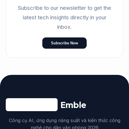
Subscribe to our newsletter to get the
latest tech insights directly in your
inbox.
Subscribe Now
Emble
Công cụ AI, ứng dụng năng suất và kiến thức công
nghệ cho dân văn phòng 2026