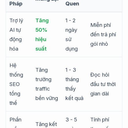
Pháp
Quen
Trợ lý
Tăng
1 - 2
Miễn phí
AI tự
50%
ngày
đến trả phí
động
hiệu
sử
gói nhỏ
hóa
suất
dụng
Hệ
Tăng
1 - 3
thống
Đọc hỏi
trưởng
tháng
SEO
đầu tư thời
traffic
thấy
tổng
gian dài
bền vững
kết quả
thể
Phần
3 - 5
Tính phí
Tăng kết