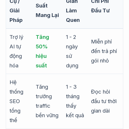
Cụ /
Gian
Chi Phí
Suất
Giải
Làm
Đầu Tư
Mang Lại
Pháp
Quen
Trợ lý
Tăng
1 - 2
Miễn phí
AI tự
50%
ngày
đến trả phí
động
hiệu
sử
gói nhỏ
hóa
suất
dụng
Hệ
Tăng
1 - 3
thống
Đọc hỏi
trưởng
tháng
SEO
đầu tư thời
traffic
thấy
tổng
gian dài
bền vững
kết quả
thể